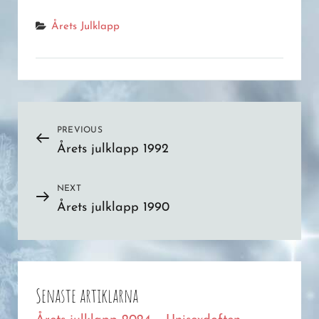
Categories
Årets Julklapp
Post
PREVIOUS
Previous
Årets julklapp 1992
Post
navigation
NEXT
Next
Årets julklapp 1990
Post
Senaste artiklarna