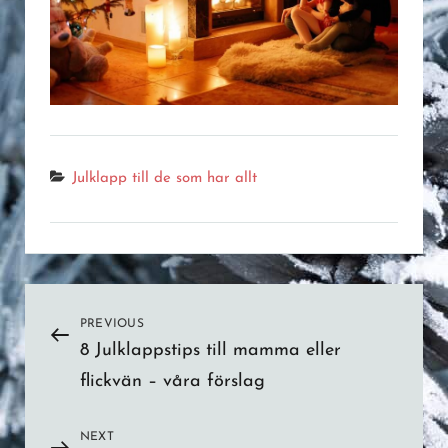
Categories
Julklapp till de som har allt
Post
PREVIOUS
Previous
8 Julklappstips till mamma eller
Post
navigation
flickvän – våra förslag
NEXT
Next