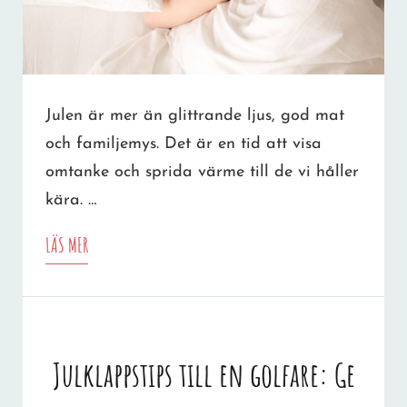
Julen är mer än glittrande ljus, god mat
och familjemys. Det är en tid att visa
omtanke och sprida värme till de vi håller
kära. …
GE
LÄS MER
BORT
EN
KUDDE
Julklappstips till en golfare: Ge
I