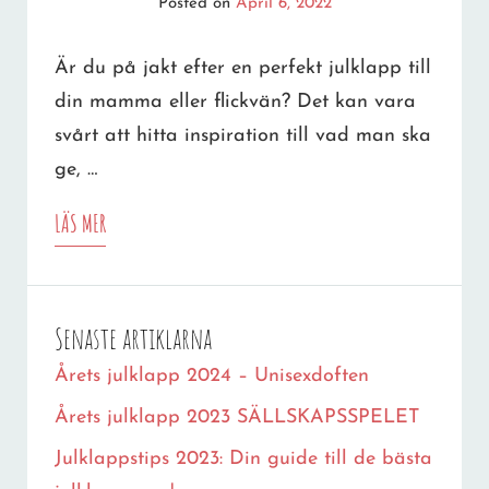
“HOLE-
Posted on
April 6, 2022
IN-
Är du på jakt efter en perfekt julklapp till
ONE”
din mamma eller flickvän? Det kan vara
UPPLEVELSE
svårt att hitta inspiration till vad man ska
DENNA
ge, …
JUL!
8
LÄS MER
JULKLAPPSTIPS
TILL
Senaste artiklarna
MAMMA
Årets julklapp 2024 – Unisexdoften
ELLER
Årets julklapp 2023 SÄLLSKAPSSPELET
FLICKVÄN
Julklappstips 2023: Din guide till de bästa
–