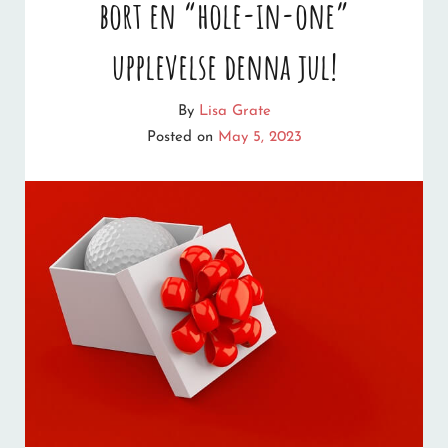
bort en “hole-in-one”
JULKLAPP:
EN
upplevelse denna jul!
OMTÄNKSAM
By
Lisa Grate
GÅVA
Posted on
May 5, 2023
SOM
KRAMAR
TILLBAKA