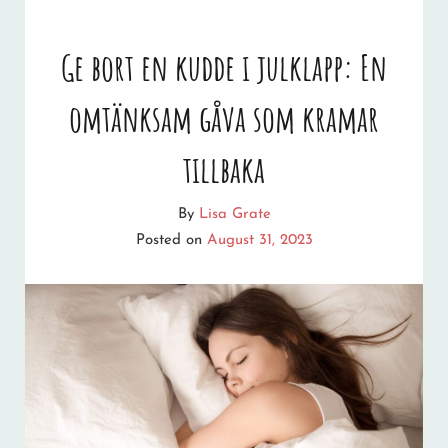
GUIDE
Ge bort en kudde i julklapp: En
TILL
omtänksam gåva som kramar
DE
BÄSTA
tillbaka
JULKLAPPARNA!
By
Lisa Grate
Posted on
August 31, 2023