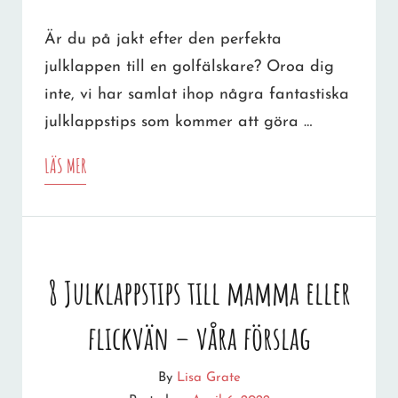
Är du på jakt efter den perfekta
julklappen till en golfälskare? Oroa dig
inte, vi har samlat ihop några fantastiska
julklappstips som kommer att göra …
JULKLAPPSTIPS
LÄS MER
TILL
EN
GOLFARE:
8 Julklappstips till mamma eller
GE
flickvän – våra förslag
BORT
EN
By
Lisa Grate